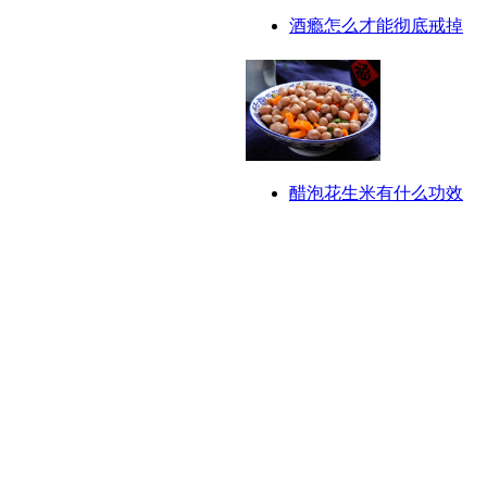
酒瘾怎么才能彻底戒掉
醋泡花生米有什么功效