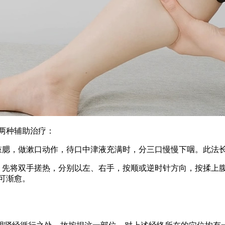
两种辅助治疗：
口鼓腮，做漱口动作，待口中津液充满时，分三口慢慢下咽。此法
。先将双手搓热，分别以左、右手，按顺或逆时针方向，按揉上腹
也可渐愈。
?