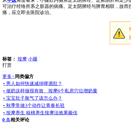
从
中医
角度看来，小腿肚内侧系足太阴脾经、足厥阴肝和足少
可治疗经络所系之脏器的病痛。足太阴脾经与脾胃相联，故而
痛，应立即去医院诊治。
标签：
按摩
小腿
打赏
更多
>
同类偏方
• 男人如何快速减掉啤酒肚？
• 催奶这样做很有效 按摩6个私房穴位增奶量
• 宝宝肚子胀气了该怎么办？
• 秋季常做3个动作让青春长驻
• 按摩养生 核桃养生按摩法效果极佳
0
条
相关评论