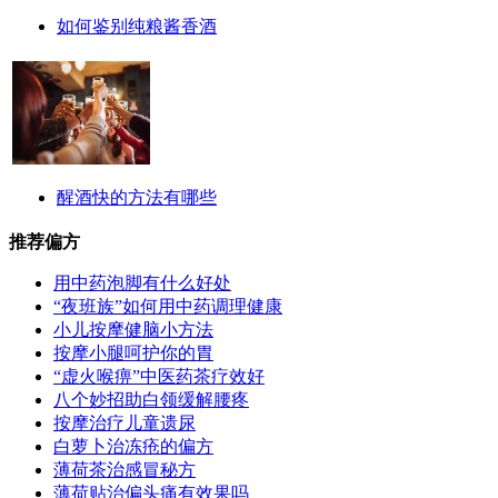
如何鉴别纯粮酱香酒
醒酒快的方法有哪些
推荐偏方
用中药泡脚有什么好处
“夜班族”如何用中药调理健康
小儿按摩健脑小方法
按摩小腿呵护你的胃
“虚火喉痹”中医药茶疗效好
八个妙招助白领缓解腰疼
按摩治疗儿童遗尿
白萝卜治冻疮的偏方
薄荷茶治感冒秘方
薄荷贴治偏头痛有效果吗