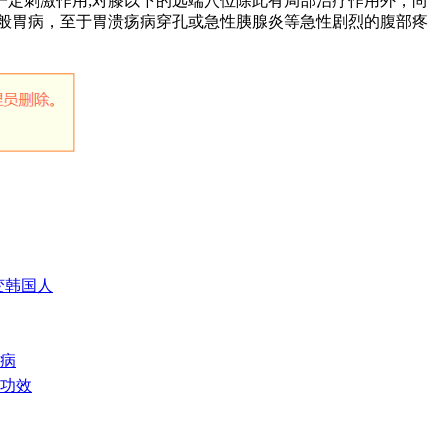
一定刺激作用;对膝以下的远端穴位除此有局部治疗作用外，尚
般胃病，至于胃溃疡病穿孔或急性胰腺炎等急性剧烈的腹部疼
变韩国人
生病
和功效