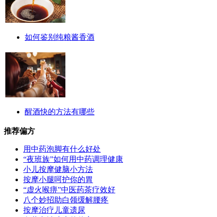
如何鉴别纯粮酱香酒
醒酒快的方法有哪些
推荐偏方
用中药泡脚有什么好处
“夜班族”如何用中药调理健康
小儿按摩健脑小方法
按摩小腿呵护你的胃
“虚火喉痹”中医药茶疗效好
八个妙招助白领缓解腰疼
按摩治疗儿童遗尿