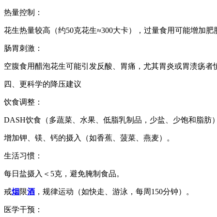
热量控制：
花生热量较高（约50克花生≈300大卡），过量食用可能增加肥
肠胃刺激：
空腹食用醋泡花生可能引发反酸、胃痛，尤其胃炎或胃溃疡者
四、更科学的降压建议
饮食调整：
DASH饮食（多蔬菜、水果、低脂乳制品，少盐、少饱和脂肪
增加钾、镁、钙的摄入（如香蕉、菠菜、燕麦）。
生活习惯：
每日盐摄入＜5克，避免腌制食品。
戒
烟
限
酒
，规律运动（如快走、游泳，每周150分钟）。
医学干预：