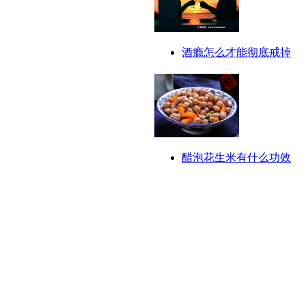
酒瘾怎么才能彻底戒掉
醋泡花生米有什么功效