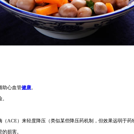
辅助心血管
健康
。
险。
酶（ACE）来轻度降压（类似某些降压药机制，但效果远弱于药
管的损害。