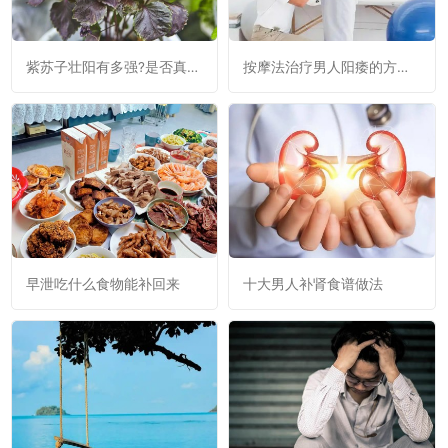
紫苏子壮阳有多强?是否真的
按摩法治疗男人阳痿的方法
有效
及注意事项
早泄吃什么食物能补回来
十大男人补肾食谱做法