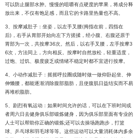
可以防止腿部水肿。慢慢的咀嚼有点硬度的苹果，将成分释
放出来，不仅有饱足感，而且它的卡路里热量也不高。
3、按摩减肚子：坐姿，以左手叉腰(拇指在前，四指在
后)，右手从胃部开始向左下方搓揉，经小腹、右腹还原于
胃部为一次，共按摩36次。然后，以右手叉腰，左手按摩3
6次，方法同上，方向相反。按摩时自然放松，轻重适度，
过饱、过饥、极度疲乏或情绪不稳定时都不宜进行按摩。
4、小动作减肚子：摇摇呼拉圈或随时做一做仰卧起坐、伸
伸懒腰，都能逐渐消除腹部脂肪，且使腹肌日益结实而不易
再堆积脂肪。
5、剧烈有氧运动：如果时间允许的话，可以在下班时间或
者周六日去健身俱乐部锻炼健身，因为俱乐部里面有专业的
人士可以帮助你正确的锻炼;还可以去操场跑跑步，打篮
球、乒乓球和羽毛球等等。这些运动可以大量消耗体内多余