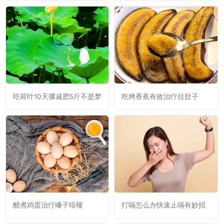
吃荷叶10天骤减肥5斤不是梦
吃烤香蕉有效治疗拉肚子
醋煮鸡蛋治疗嗓子喑哑
打嗝怎么办快速止嗝有妙招