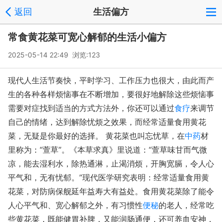
返回
生活偏方
常食黄花菜可宽心解郁的生活小偏方
2025-05-14 22:49 浏览:
123
现代人生活节奏快，平时学习、工作压力也很大，由此而产
生的各种各样烦恼事在不断增加，要很好地解除这些烦恼事
需要对症找到适当的方式方法外，你还可以通过
食疗
来调节
自己的情绪，达到解除忧烦之效果，而经常适量食用黄花
菜，无疑是你最好的选择。 黄花菜也叫忘忧草，在
中药
材
里称为：“萱草”。《本草求真》里说道：“萱草味甘而气微
凉，能去湿利水，除热通淋，止渴消烦，开胸宽膈，令人心
平气和，无有忧郁。”现代医学研究表明：经常适量食用黄
花菜，对防病保舰延年益寿大有益处。食用黄花菜除了能令
人心平气和、宽心解郁之外，有习惯性
便秘
的老人，经常吃
些黄花菜，既能健胃补脾，又能润肠通便，还可养血安神，