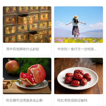
用中药泡脚有什么好处
中伏到！食疗方一次性除了
冬病的根！错过亏大了！
吃石榴可治溃疡杀虫止痢
吃红枣防花粉过敏吗