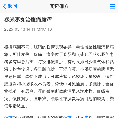
返回
其它偏方
秫米枣丸治腹痛腹泻
2025-03-13 14:11 浏览:
113
根据病因不同，腹泻的临床表现各异。急性感染性腹泻起病
急，可伴发热、腹痛。病变位于直肠和（或）乙状结肠的患
者多有里急后重，每次排便量少，有时只排出少量气体和黏
液，粉色较深，多呈黏冻状，可混血液。小肠病变的腹泻无
里急后重，粪便不成形，可成液状，色较淡，量较多。慢性
胰腺炎和小肠吸收不良者，粪便中可见油滴，多泡沫，含食
物残渣，有恶臭。霍乱弧菌所致腹泻呈米泔水样。血吸虫
病、慢性痢疾、直肠癌、溃疡性结肠炎等病引起的腹泻，粪
便常带脓血。
偏方
网为您提供治疗腹泻的有效
偏方
：秫米
枣
丸治腹痛腹泻