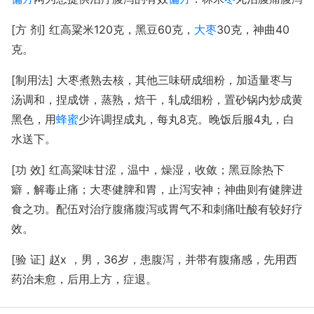
[方 剂] 红高粱米120克，黑豆60克，
大枣
30克，神曲40
克。
[制用法] 大枣煮熟去核，其他三味研成细粉，加适量枣与
汤调和，捏成饼，蒸熟，焙干，轧成细粉，置砂锅内炒成黄
黑色，用
蜂蜜
少许调捏成丸，每丸8克。晚饭后服4丸，白
水送下。
[功 效] 红高粱味甘涩，温中，燥湿，收敛；黑豆除热下
癖，解毒止痛；大枣健脾和胃，止泻安神；神曲则有健脾进
食之功。配伍对治疗腹痛腹泻或胃气不和刺痛吐酸有较好疗
效。
[验 证] 赵x ，男，36岁，患腹泻，并带有腹痛感，先用西
药治未愈，后用上方，症退。