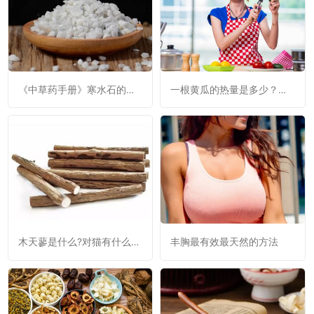
《中草药手册》寒水石的功
一根黄瓜的热量是多少？黄
效与作用：清热降火，利
瓜是否减肥呢？
窍，消肿。
木天蓼是什么?对猫有什么作
丰胸最有效最天然的方法
用?