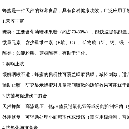
蜂蜜是一种天然的营养食品，具有多种健康功效，广泛应用于
1.营养丰富
糖类：主要含葡萄糖和果糖（约占70-80%），能快速提供能量
微量元素：含少量维生素（B族、C）、矿物质（钾、钙、镁
酶类：如淀粉酶、蔗糖酶等，有助于消化。
2.润喉止咳
缓解咽喉不适：蜂蜜的黏稠性可覆盖咽喉黏膜，减轻刺激，适
辅助止咳：研究显示蜂蜜对儿童夜间咳嗽的缓解效果可能优于
3.抗菌与促进伤口愈合
天然抑菌：高渗透压、低pH值及过氧化氢等成分能抑制细菌（
外用修复：可辅助处理小面积烫伤或溃疡（需医用级蜂蜜，普
4.抗氧化与抗衰老