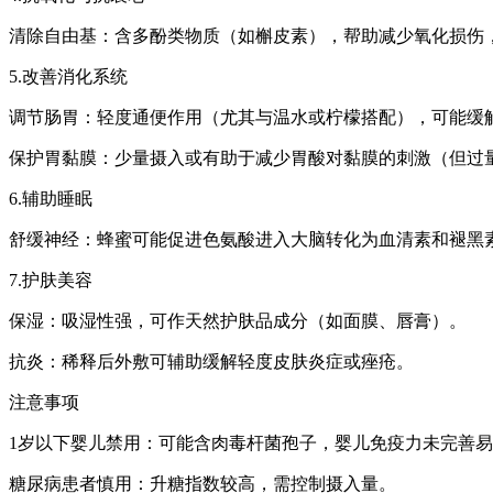
清除自由基：含多酚类物质（如槲皮素），帮助减少氧化损伤
5.改善消化系统
调节肠胃：轻度通便作用（尤其与温水或柠檬搭配），可能缓
保护胃黏膜：少量摄入或有助于减少胃酸对黏膜的刺激（但过
6.辅助睡眠
舒缓神经：蜂蜜可能促进色氨酸进入大脑转化为血清素和褪黑
7.护肤美容
保湿：吸湿性强，可作天然护肤品成分（如面膜、唇膏）。
抗炎：稀释后外敷可辅助缓解轻度皮肤炎症或痤疮。
注意事项
1岁以下婴儿禁用：可能含肉毒杆菌孢子，婴儿免疫力未完善
糖尿病患者慎用：升糖指数较高，需控制摄入量。