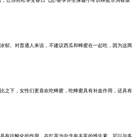
识，让你轻松享受春日气息!春季养生保健小常识蜂蜜水润春燥
浓郁。对普通人来说，不建议西瓜和蜂蜜在一起吃，因为这两
比之下，女性们更喜欢吃蜂蜜，吃蜂蜜具有补血作用，还具有
具有抗酸化的作用。在红茶当中含有丰富的维生素，可以与多