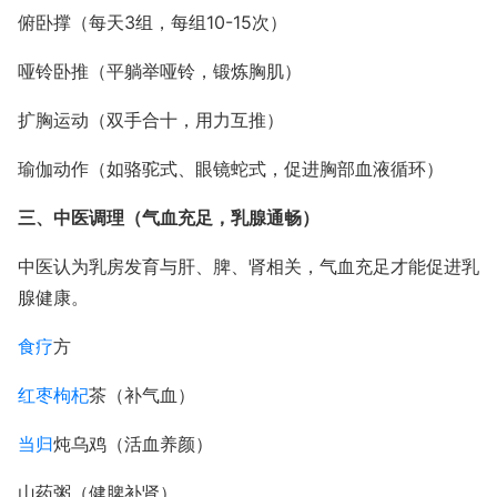
俯卧撑（每天3组，每组10-15次）
哑铃卧推（平躺举哑铃，锻炼胸肌）
扩胸运动（双手合十，用力互推）
瑜伽动作（如骆驼式、眼镜蛇式，促进胸部血液循环）
三、中医调理（气血充足，乳腺通畅）
中医认为乳房发育与肝、脾、肾相关，气血充足才能促进乳
腺健康。
食疗
方
红枣
枸杞
茶（补气血）
当归
炖乌鸡（活血养颜）
山药粥（健脾补肾）