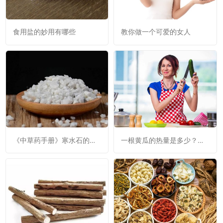
食用盐的妙用有哪些
教你做一个可爱的女人
《中草药手册》寒水石的功
一根黄瓜的热量是多少？黄
效与作用：清热降火，利
瓜是否减肥呢？
窍，消肿。