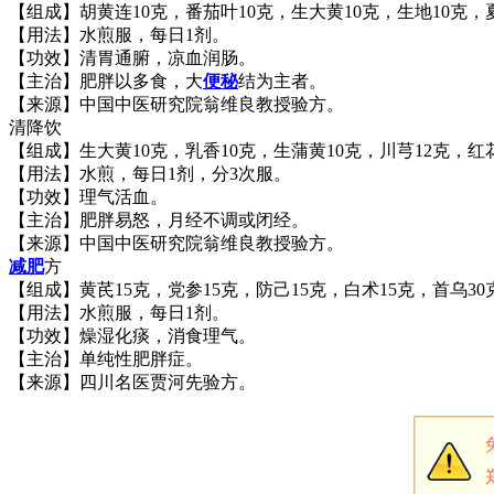
【组成】胡黄连10克，番茄叶10克，生大黄10克，生地10克，
【用法】水煎服，每日1剂。
【功效】清胃通腑，凉血润肠。
【主治】肥胖以多食，大
便秘
结为主者。
【来源】中国中医研究院翁维良教授验方。
清降饮
【组成】生大黄10克，乳香10克，生蒲黄10克，川芎12克，红
【用法】水煎，每日1剂，分3次服。
【功效】理气活血。
【主治】肥胖易怒，月经不调或闭经。
【来源】中国中医研究院翁维良教授验方。
减肥
方
【组成】黄芪15克，党参15克，防己15克，白术15克，首乌30
【用法】水煎服，每日1剂。
【功效】燥湿化痰，消食理气。
【主治】单纯性肥胖症。
【来源】四川名医贾河先验方。