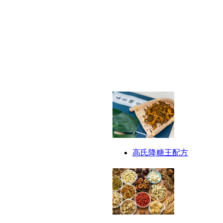
高氏降糖王配方