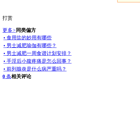
打赏
更多
>
同类偏方
• 食用盐的妙用有哪些
• 男士减肥瑜伽有哪些？
• 男士减肥一周食谱计划安排？
• 手淫后小腹疼痛是怎么回事？
• 前列腺炎是什么病严重吗？
0
条
相关评论