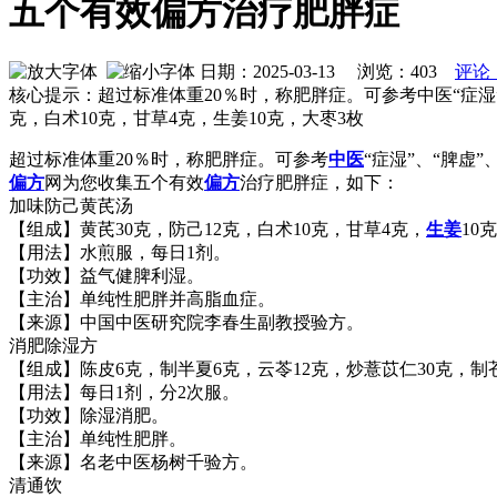
五个有效偏方治疗肥胖症
日期：2025-03-13 浏览：
403
评论
核心提示：超过标准体重20％时，称肥胖症。可参考中医“症湿
克，白术10克，甘草4克，生姜10克，大枣3枚
超过标准体重20％时，称肥胖症。可参考
中医
“症湿”、“脾虚”
偏方
网为您收集五个有效
偏方
治疗肥胖症，如下：
加味防己黄芪汤
【组成】黄芪30克，防己12克，白术10克，甘草4克，
生姜
10
【用法】水煎服，每日1剂。
【功效】益气健脾利湿。
【主治】单纯性肥胖并高脂血症。
【来源】中国中医研究院李春生副教授验方。
消肥除湿方
【组成】陈皮6克，制半夏6克，云苓12克，炒薏苡仁30克，制苍
【用法】每日1剂，分2次服。
【功效】除湿消肥。
【主治】单纯性肥胖。
【来源】名老中医杨树千验方。
清通饮