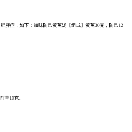
疗肥胖症，如下：加味防己黄芪汤【组成】黄芪30克，防己12
前草10克。