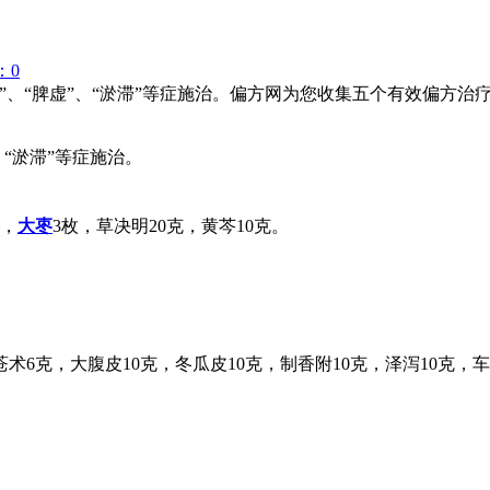
：0
”、“脾虚”、“淤滞”等症施治。偏方网为您收集五个有效偏方治
、“淤滞”等症施治。
克，
大枣
3枚，草决明20克，黄芩10克。
术6克，大腹皮10克，冬瓜皮10克，制香附10克，泽泻10克，车