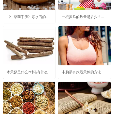
《中草药手册》寒水石的功
一根黄瓜的热量是多少？黄
效与作用：清热降火，利
瓜是否减肥呢？
窍，消肿。
木天蓼是什么?对猫有什么作
丰胸最有效最天然的方法
用?