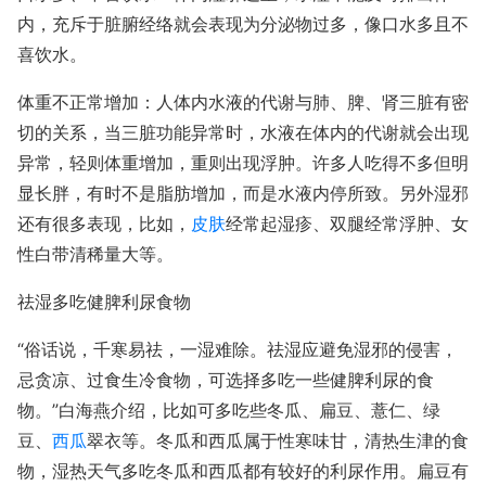
内，充斥于脏腑经络就会表现为分泌物过多，像口水多且不
喜饮水。
体重不正常增加：人体内水液的代谢与肺、脾、肾三脏有密
切的关系，当三脏功能异常时，水液在体内的代谢就会出现
异常，轻则体重增加，重则出现浮肿。许多人吃得不多但明
显长胖，有时不是脂肪增加，而是水液内停所致。另外湿邪
还有很多表现，比如，
皮肤
经常起湿疹、双腿经常浮肿、女
性白带清稀量大等。
祛湿多吃健脾利尿食物
“俗话说，千寒易祛，一湿难除。祛湿应避免湿邪的侵害，
忌贪凉、过食生冷食物，可选择多吃一些健脾利尿的食
物。”白海燕介绍，比如可多吃些冬瓜、扁豆、薏仁、绿
豆、
西瓜
翠衣等。冬瓜和西瓜属于性寒味甘，清热生津的食
物，湿热天气多吃冬瓜和西瓜都有较好的利尿作用。扁豆有