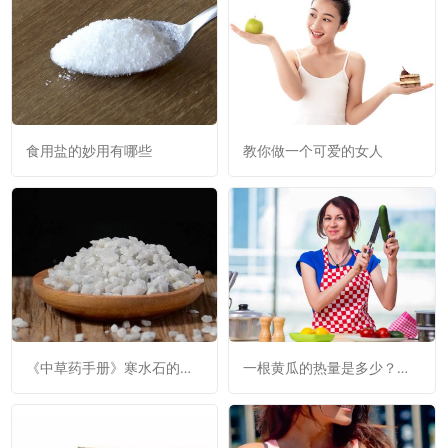
食用盐的妙用有哪些
教你做一个可爱的女人
《中草药手册》寒水石的功
一根黄瓜的热量是多少？黄
效与作用：清热降火，利
瓜是否减肥呢？
窍，消肿。