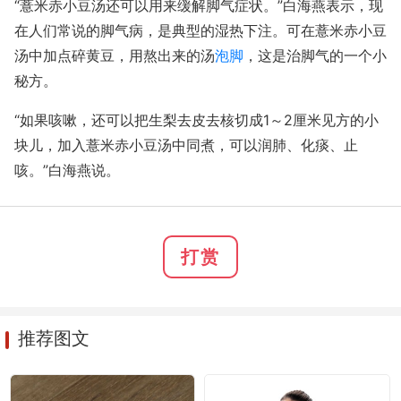
“薏米赤小豆汤还可以用来缓解脚气症状。”白海燕表示，现
在人们常说的脚气病，是典型的湿热下注。可在薏米赤小豆
汤中加点碎黄豆，用熬出来的汤
泡脚
，这是治脚气的一个小
秘方。
“如果咳嗽，还可以把生梨去皮去核切成1～2厘米见方的小
块儿，加入薏米赤小豆汤中同煮，可以润肺、化痰、止
咳。”白海燕说。
打赏
推荐图文