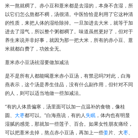
米一熬就稠了。赤小豆和薏米都是去湿的，本身不含湿，所
以它们怎么熬都不稠，汤很清。中医恰恰是利用了它这种清
的性质，来把人体的湿给除掉。一旦加进去大米，就等于加
进去了湿气，所以整个粥都稠了。味道虽然更好了，但对于
养生来说并非好事，就因为那一把大米，所有的赤小豆、薏
米就都白费了，功效全无。
薏米赤小豆汤祛湿要做加减法
是不是所有人都能喝薏米赤小豆汤，有禁忌吗?对此，白海
燕表示，这个汤是养生佳品，没有什么副作用，但针对不同
的人，则可以适当地做一些加减法。
“有的人体质偏寒，汤里面可以加一点温补的食物，像桂
圆、
大枣
都可以。”白海燕说，有的人
失眠
，体内也有明显
湿腻的感觉，那就加一些莲子、百合。如果女性朋友痛经，
可以把薏米去掉，熬点赤小豆汤，再加上一些
姜
片、大
枣
、