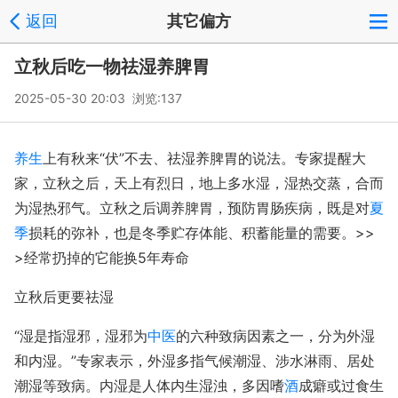
返回
其它偏方
立秋后吃一物祛湿养脾胃
2025-05-30 20:03 浏览:
137
养生
上有秋来“伏”不去、祛湿养脾胃的说法。专家提醒大
家，立秋之后，天上有烈日，地上多水湿，湿热交蒸，合而
为湿热邪气。立秋之后调养脾胃，预防胃肠疾病，既是对
夏
季
损耗的弥补，也是冬季贮存体能、积蓄能量的需要。>>
>经常扔掉的它能换5年寿命
立秋后更要祛湿
“湿是指湿邪，湿邪为
中医
的六种致病因素之一，分为外湿
和内湿。”专家表示，外湿多指气候潮湿、涉水淋雨、居处
潮湿等致病。内湿是人体内生湿浊，多因嗜
酒
成癖或过食生