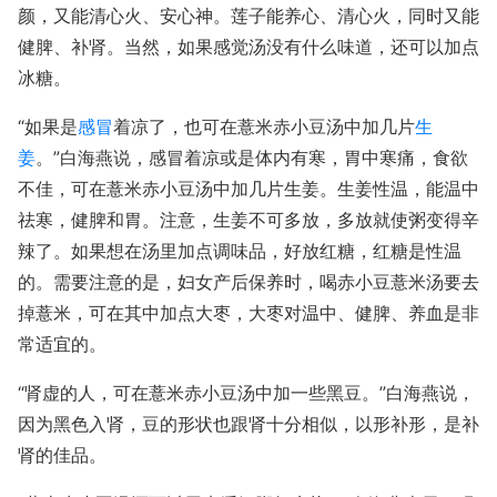
颜，又能清心火、安心神。莲子能养心、清心火，同时又能
健脾、补肾。当然，如果感觉汤没有什么味道，还可以加点
冰糖。
“如果是
感冒
着凉了，也可在薏米赤小豆汤中加几片
生
姜
。”白海燕说，感冒着凉或是体内有寒，胃中寒痛，食欲
不佳，可在薏米赤小豆汤中加几片生姜。生姜性温，能温中
祛寒，健脾和胃。注意，生姜不可多放，多放就使粥变得辛
辣了。如果想在汤里加点调味品，好放红糖，红糖是性温
的。需要注意的是，妇女产后保养时，喝赤小豆薏米汤要去
掉薏米，可在其中加点大枣，大枣对温中、健脾、养血是非
常适宜的。
“肾虚的人，可在薏米赤小豆汤中加一些黑豆。”白海燕说，
因为黑色入肾，豆的形状也跟肾十分相似，以形补形，是补
肾的佳品。