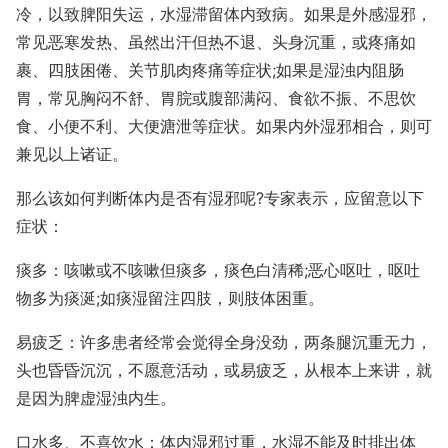
冷，以致脾阳失运，水湿滞留体内致病。如果是外感湿邪，
常见恶寒发热、虽然出汗但热不退、头身沉重，或疼痛如
裹、四肢困倦、关节肌肉疼痛等症状;如果是湿浊内阻肠
胃，常见胸闷不舒、胃脘或腹部满闷、食欲不振、不思饮
食、小便不利、大便溏泄等症状。如果内外湿邪相合，则可
兼见以上诸证。
那么该如何判断体内是否有湿邪呢?专家表示，应留意以下
症状：
痰多：咳嗽或不咳嗽但痰多，痰色白清稀;恶心呕吐，呕吐
物多为痰涎;如痰湿留注四肢，则肢体困重。
易疲乏：许多患者经常会觉得全身没劲，两条腿沉重无力，
头也昏昏沉沉，不愿意活动，或易疲乏，从根本上来讲，就
是因为脾虚湿浊内生。
口水多、不喜饮水：体内湿邪过重，水湿不能及时排出体