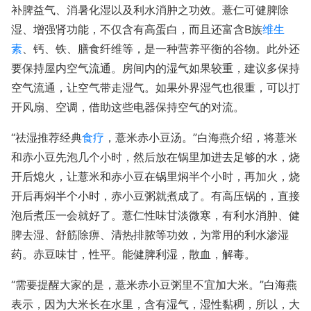
补脾益气、消暑化湿以及利水消肿之功效。薏仁可健脾除
湿、增强肾功能，不仅含有高蛋白，而且还富含B族
维生
素
、钙、铁、膳食纤维等，是一种营养平衡的谷物。此外还
要保持屋内空气流通。房间内的湿气如果较重，建议多保持
空气流通，让空气带走湿气。如果外界湿气也很重，可以打
开风扇、空调，借助这些电器保持空气的对流。
“祛湿推荐经典
食疗
，薏米赤小豆汤。”白海燕介绍，将薏米
和赤小豆先泡几个小时，然后放在锅里加进去足够的水，烧
开后熄火，让薏米和赤小豆在锅里焖半个小时，再加火，烧
开后再焖半个小时，赤小豆粥就煮成了。有高压锅的，直接
泡后煮压一会就好了。薏仁性味甘淡微寒，有利水消肿、健
脾去湿、舒筋除痹、清热排脓等功效，为常用的利水渗湿
药。赤豆味甘，性平。能健脾利湿，散血，解毒。
“需要提醒大家的是，薏米赤小豆粥里不宜加大米。”白海燕
表示，因为大米长在水里，含有湿气，湿性黏稠，所以，大