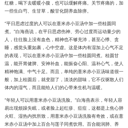
红糖，喝下去暖暖小腹，也可以缓解疼痛。关节疼痛的，加
一些生白芍、生甘草，酸甘化阴养血除痹。
“平日思虑过度的人可以在薏米赤小豆汤中加一些桂圆同
煮。”白海燕说，在平日思虑伤神、劳心过度而运动量少的
人，往往脸上没有血色，精神也不够充沛，甚至心悸、贪
睡，感觉头重如裹，心中空虚。这是体内有湿加上心气不足
的表现，可以在薏米赤小豆汤中加一些桂圆同煮。桂圆甘
温，能开胃健脾、安神补血，能振奋心阳、温补心气，使人
精神饱满、中气十足。而且，单纯的薏米赤小豆汤味道很一
般，加上桂圆后，就变甜了，淡淡的甜味，它不仅驱散人们
体内的湿气，而且能给人们的心带来生机与温暖。
“年轻人可以用薏米赤小豆汤洗脸。”白海燕表示，年轻人容
易出现烦躁失眠，或者脸上起红疹、痘痘，这都是上焦心肺
火旺、湿热内扰所致，用薏米赤小豆汤洗脸有奇效，或在薏
米赤小豆汤中加上百合与莲子同煮饮用。百合能润肺、养