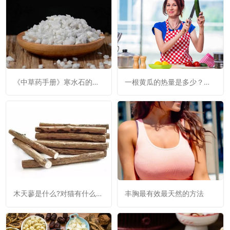
《中草药手册》寒水石的功
一根黄瓜的热量是多少？黄
效与作用：清热降火，利
瓜是否减肥呢？
窍，消肿。
木天蓼是什么?对猫有什么作
丰胸最有效最天然的方法
用?