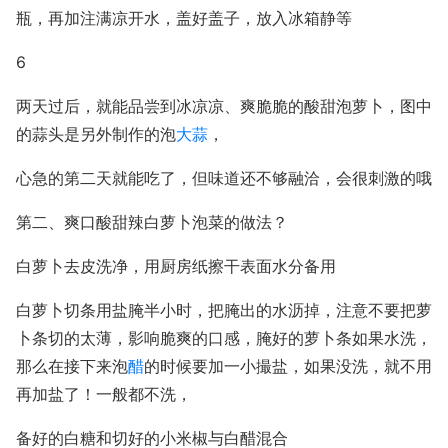
瓶，再加注满凉开水，盖好盖子，放入冰箱静等
6
两天过后，就能品尝到冰凉凉、爽脆脆的酸甜泡萝卜，图中
的蒜头是另外制作的泡
大蒜
，
心急的第二天就能吃了，但味道还不够融洽，会很刺激的哦
第二、爽口酸甜辣白萝卜泡菜的做法？
白萝卜去皮洗净，用厨房纸擦干表面水分备用
白萝卜切条用盐腌半小时，把腌出的水沥掉，注意不要把萝
卜条切的太薄，影响脆爽的口感，腌好的萝卜条如果水洗，
那么在接下来泡
醋
的时候要加一小撮盐，如果没洗，就不用
再加盐了！一般都不洗，
备好的白糖和切好的小米椒与白醋混合