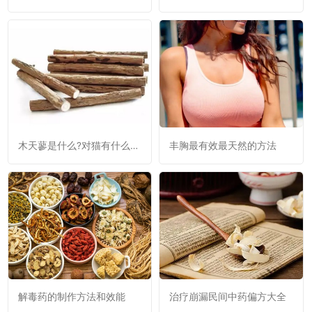
效与作用：清热降火，利
瓜是否减肥呢？
窍，消肿。
木天蓼是什么?对猫有什么作
丰胸最有效最天然的方法
用?
解毒药的制作方法和效能
治疗崩漏民间中药偏方大全