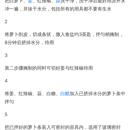
把白萝卜、
姜
、红辣椒、
蒜
洗干净，洗干净后最好用凉开水
冲一遍，并抹干水分，包括所有的用具都不要有生水
2
将萝卜削皮，切成条状，撒入食盐约3茶匙，拌匀稍腌制，
8分钟后挤掉水分，待用
3
第二步骤腌制的同时可切好姜与红辣椒待用
4
将姜、红辣椒、蒜、白糖、
白醋
加入已挤掉水分的萝卜条中
拌匀
5
把已拌好的萝卜条装入可密封的容具内，选用了玻璃密封