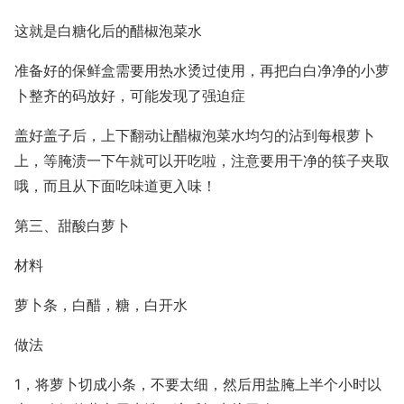
这就是白糖化后的醋椒泡菜水
准备好的保鲜盒需要用热水烫过使用，再把白白净净的小萝
卜整齐的码放好，可能发现了强迫症
盖好盖子后，上下翻动让醋椒泡菜水均匀的沾到每根萝卜
上，等腌渍一下午就可以开吃啦，注意要用干净的筷子夹取
哦，而且从下面吃味道更入味！
第三、甜酸白萝卜
材料
萝卜条，白醋，糖，白开水
做法
1，将萝卜切成小条，不要太细，然后用盐腌上半个小时以