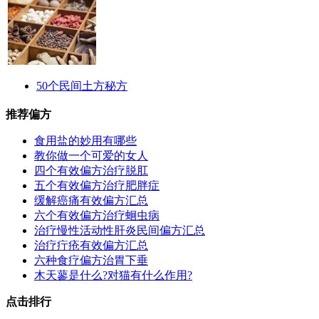
50个民间土方秘方
推荐偏方
食用盐的妙用有哪些
教你做一个可爱的女人
四个有效偏方治疗脱肛
五个有效偏方治疗肥胖症
缓解癌痛有效偏方汇总
六个有效偏方治疗蛔虫病
治疗慢性活动性肝炎民间偏方汇总
治疗疔疮有效偏方汇总
六种食疗偏方治胃下垂
木天蓼是什么?对猫有什么作用?
点击排行