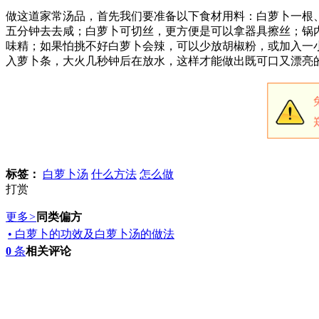
做这道家常汤品，首先我们要准备以下食材用料：白萝卜一根
五分钟去去咸；白萝卜可切丝，更方便是可以拿器具擦丝；锅
味精；如果怕挑不好白萝卜会辣，可以少放胡椒粉，或加入一
入萝卜条，大火几秒钟后在放水，这样才能做出既可口又漂亮
标签：
白萝卜汤
什么方法
怎么做
打赏
更多
>
同类偏方
• 白萝卜的功效及白萝卜汤的做法
0
条
相关评论