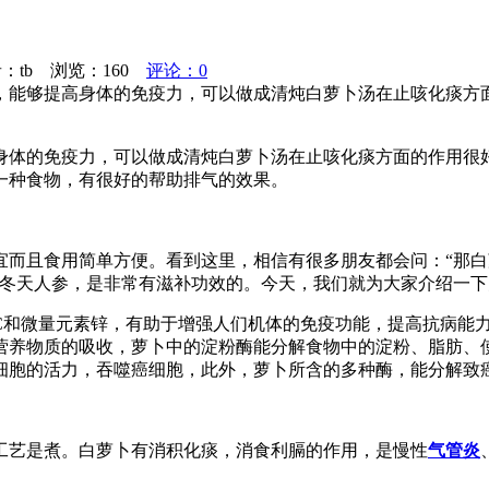
者：tb 浏览：
160
评论：0
，能够提高身体的免疫力，可以做成清炖白萝卜汤在止咳化痰方
身体的免疫力，可以做成清炖白萝卜汤在止咳化痰方面的作用很
一种食物，有很好的帮助排气的效果。
而且食用简单方便。看到这里，相信有很多朋友都会问：“那白
于冬天人参，是非常有滋补功效的。今天，我们就为大家介绍一
C和微量元素锌，有助于增强人们机体的免疫功能，提高抗病能
营养物质的吸收，萝卜中的淀粉酶能分解食物中的淀粉、脂肪、
细胞的活力，吞噬癌细胞，此外，萝卜所含的多种酶，能分解致
工艺是煮。白萝卜有消积化痰，消食利膈的作用，是慢性
气管炎