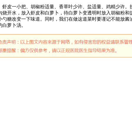
、虾皮一小把、胡椒粉适量、香草叶少许、盐适量、鸡精少许。
内烧开水，放入虾皮和白萝卜，待白萝卜变透明时放入胡椒粉和
小勺糖改变一下味道。同时，我们在做这道菜时要谨记不能放酱
的白萝卜汤。