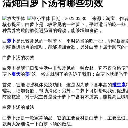
清炖白萝卜汤有哪些功效
日期：2025-05-30 来源：淘宝 作
核心提示：白萝卜是比较常见的一种萝卜，平时适当的吃一些
种营养物质能够促进肠胃的蠕动，能够增加食欲，
白
萝卜
是比较常见的一种萝卜，平时适当的吃一些，能够提高
能够促进肠胃的蠕动，能够增加食欲，另外白萝卜属于顺气的
白萝卜汤的功效
白萝卜是我们日常生活中非常常见的一种食材，它不仅价格便宜
萝卜
夏天
的
姜
”这一俗语就明了的告诉了我们：白萝卜就相当
首先，它能增强机体免疫功能，这是因为萝卜含丰富的
维生素
蠕动，增加食欲，帮助消化；另外，白萝卜可以帮助我们促进
防癌抗癌，对于此主要是缘于萝卜中含有木质素，能提高巨噬
白萝卜汤的做法
白萝卜汤是一款家常汤品，它的主要食材是白萝卜，主要烹饪
就向大家细说一下白萝卜汤的做法。