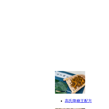
高氏降糖王配方