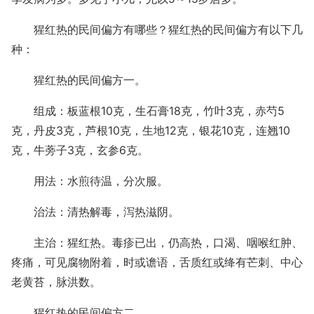
猩红热的民间偏方有哪些？猩红热的民间偏方有以下几
种：
猩红热的民间偏方一。
组成：板蓝根10克，生石膏18克，竹叶3克，赤芍5
克，丹皮3克，芦根10克，生地12克，银花10克，连翘10
克，牛蒡子3克，玄参6克。
用法：水煎待温，分次服。
治法：清热解毒，泻热滋阴。
主治：猩红热。毒疹已出，仍高热，口渴、咽喉红肿、
疼痛，可见腐物附着，时或谵语，舌质红或绛有芒刺、中心
老黄苔，脉洪数。
猩红热的民间偏方二。