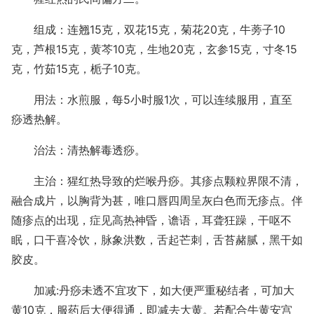
组成：连翘15克，双花15克，菊花20克，牛蒡子10
克，芦根15克，黄芩10克，生地20克，玄参15克，寸冬15
克，竹茹15克，栀子10克。
用法：水煎服，每5小时服1次，可以连续服用，直至
痧透热解。
治法：清热解毒透痧。
主治：猩红热导致的烂喉丹痧。其疹点颗粒界限不清，
融合成片，以胸背为甚，唯口唇四周呈灰白色而无疹点。伴
随疹点的出现，症见高热神昏，谵语，耳聋狂躁，干呕不
眠，口干喜冷饮，脉象洪数，舌起芒刺，舌苔赭腻，黑干如
胶皮。
加减:丹痧未透不宜攻下，如大便严重秘结者，可加大
黄10克，服药后大便得通，即减去大黄。若配合牛黄安宫