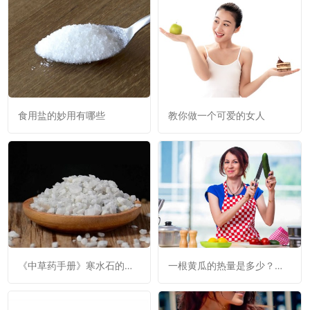
食用盐的妙用有哪些
教你做一个可爱的女人
《中草药手册》寒水石的功
一根黄瓜的热量是多少？黄
效与作用：清热降火，利
瓜是否减肥呢？
窍，消肿。