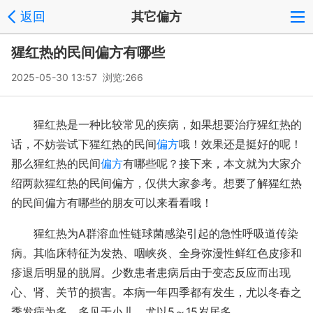
返回
其它偏方
猩红热的民间偏方有哪些
2025-05-30 13:57 浏览:
266
猩红热是一种比较常见的疾病，如果想要治疗猩红热的
话，不妨尝试下猩红热的民间
偏方
哦！效果还是挺好的呢！
那么猩红热的民间
偏方
有哪些呢？接下来，本文就为大家介
绍两款猩红热的民间偏方，仅供大家参考。想要了解猩红热
的民间偏方有哪些的朋友可以来看看哦！
猩红热为A群溶血性链球菌感染引起的急性呼吸道传染
病。其临床特征为发热、咽峡炎、全身弥漫性鲜红色皮疹和
疹退后明显的脱屑。少数患者患病后由于变态反应而出现
心、肾、关节的损害。本病一年四季都有发生，尤以冬春之
季发病为多。多见于小儿，尤以5～15岁居多。