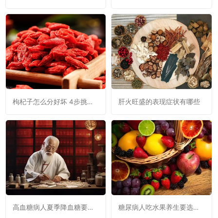
枸杞子怎么分好坏 4步挑出
肝火旺盛的表现症状有哪些
好枸杞
高血糖病人夏季降血糖要试
糖尿病人吃水果养生要选对
试民间偏方
时机