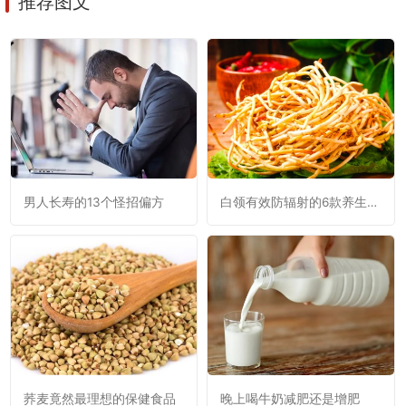
推荐图文
男人长寿的13个怪招偏方
白领有效防辐射的6款养生花
茶
荞麦竟然最理想的保健食品
晚上喝牛奶减肥还是增肥