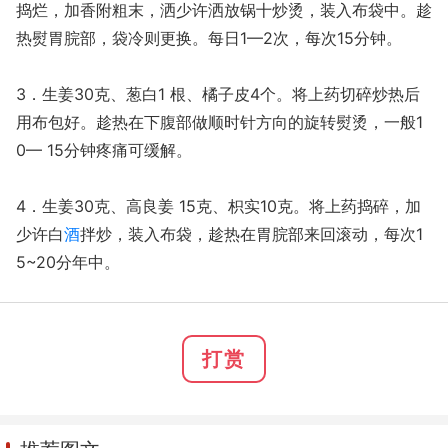
捣烂，加香附粗末，洒少许洒放锅十炒烫，装入布袋中。趁
热熨胃脘部，袋冷则更换。每日1—2次，每次15分钟。
3．生姜30克、葱白1 根、橘子皮4个。将上药切碎炒热后
用布包好。趁热在下腹部做顺时针方向的旋转熨烫，一般1
0— 15分钟疼痛可缓解。
4．生姜30克、高良姜 15克、枳实10克。将上药捣碎，加
少许白
酒
拌炒，装入布袋，趁热在胃脘部来回滚动，每次1
5~20分年中。
打赏