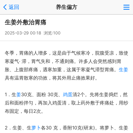
返回
养生偏方
生姜外敷治胃痛
2025-03-29 00:18 浏览:
100
冬季，胃痛的人增多，这是由于气候寒冷，脘腹受凉，致使
寒凝气· 滞，胃气失和，不通则痛。许多人会突然感到胃
胀、上腹部疼痛，遇寒加重，这属于寒凝气滞型胃痛。
生姜
具有温胃散寒的功效，将其外用止痛效果好。
1．生
姜
30克、面粉 30克、
鸡蛋
清2个。先将生姜捣烂，然
后和面粉拌匀，再加入鸡蛋清，取上药外敷于疼痛处，用纱
布固定，每日2次。
2．生姜、生
萝卜
各30 克，香附10克(研末)。将萝卜、生姜