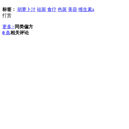
标签：
胡萝卜汁
祛斑
食疗
色斑
美容
维生素a
打赏
更多
>
同类偏方
0
条
相关评论