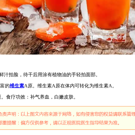
以鲜汁拍脸，待干后用涂有植物油的手轻拍面部。
丰富的
维生素
A原。维生素A原在体内可转化为维生素A。
斑。食疗功效：补气养血，白嫩皮肤。