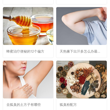
蜂蜜治疗便秘的12个偏方
天热腋下出汗多怎么办最有
效的方法
去狐臭的土方子有哪些
狐臭粉配方