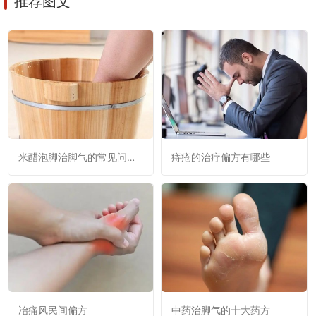
推荐图文
米醋泡脚治脚气的常见问题
痔疮的治疗偏方有哪些
解答
冶痛风民间偏方
中药治脚气的十大药方